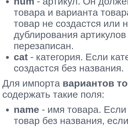
n
um
- артикул. Он долж
товара и варианта товара
товар не создастся или 
дублирования артикулов
перезаписан.
c
at
- категория. Если кат
создастся без названия.
Для импорта
вариантов т
содержать такие поля:
name
- имя товара. Если 
товар без названия, есл