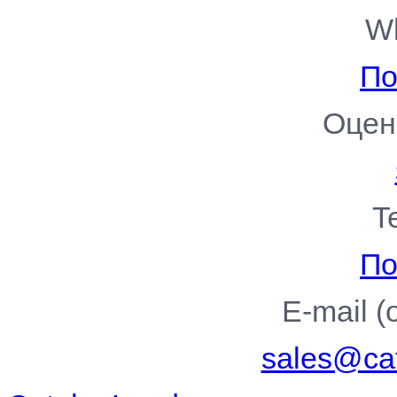
W
По
Оцен
T
По
E-mail 
sales@cat