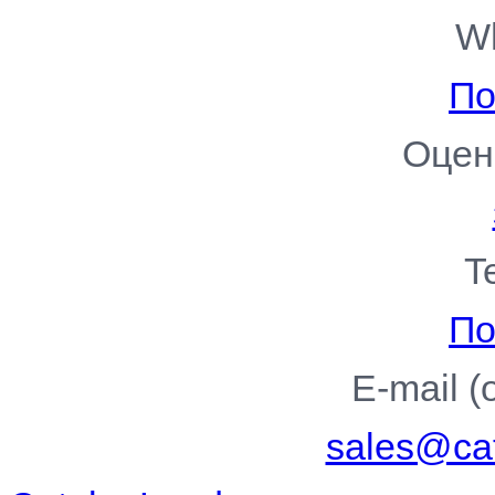
W
По
Оцен
T
По
E-mail 
sales@cat