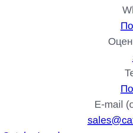
W
По
Оцен
T
По
E-mail 
sales@cat