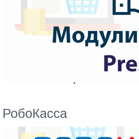
РобоКасса