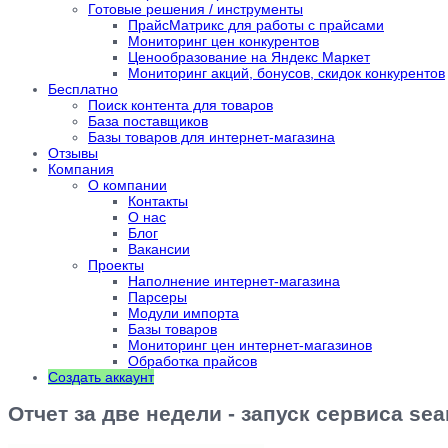
Готовые решения / инструменты
ПрайсМатрикс для работы с прайсами
Мониторинг цен конкурентов
Ценообразование на Яндекс Маркет
Мониторинг акций, бонусов, скидок конкурентов
Бесплатно
Поиск контента для товаров
База поставщиков
Базы товаров для интернет-магазина
Отзывы
Компания
О компании
Контакты
О нас
Блог
Вакансии
Проекты
Наполнение интернет-магазина
Парсеры
Модули импорта
Базы товаров
Мониторинг цен интернет-магазинов
Обработка прайсов
Создать аккаунт
Отчет за две недели - запуск сервиса sea