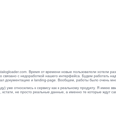
atalogloader.com. Время от времени новые пользователи хотели раз
Это связано с недоработкой нашего интерфейса. Будем работать на
ал документацию и landing-page. Вообщем, работы было очень мно
анду) уже относились к сервису как к реальному продукту. Я имею в
, кстати, не просто реальные данные, а именно те которые ждут 