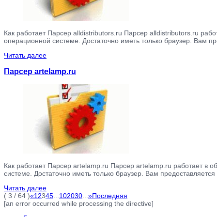
Как работает Парсер alldistributors.ru Парсер alldistributors.ru
операционной системе. Достаточно иметь только браузер. Вам пре
Читать далее
Парсер artelamp.ru
Как работает Парсер artelamp.ru Парсер artelamp.ru работает в
системе. Достаточно иметь только браузер. Вам предоставляется 
Читать далее
( 3 / 64 )
«
1
2
3
4
5
...
10
20
30
...
»
Последняя
[an error occurred while processing the directive]