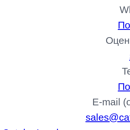
W
По
Оцен
T
По
E-mail 
sales@cat