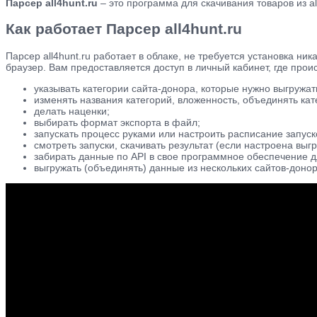
Парсер all4hunt.ru
– это программа для скачивания товаров из all
Как работает Парсер all4hunt.ru
Парсер all4hunt.ru работает в облаке, не требуется установка 
браузер. Вам предоставляется доступ в личный кабинет, где про
указывать категории сайта-донора, которые нужно выгружат
изменять названия категорий, вложенность, объединять кате
делать наценки;
выбирать формат экспорта в файл;
запускать процесс руками или настроить расписание запуск
смотреть запуски, скачивать результат (если настроена выгр
забирать данные по API в свое программное обеспечение 
выгружать (объединять) данные из нескольких сайтов-донор