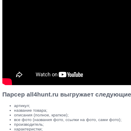
Парсер all4hunt.ru выгружает следующи
артикул;
название товара;
описания (полное, краткое);
все фото (названия фото, ссылки на фото, сами фото);
производитель;
характеристки;