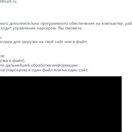
4hunt.ru.
никакого дополнительно программного обеспечения на компьютер, р
исходит управление парсером. Вы сможете:
ь;
гории для загрузки на свой сайт или в файл;
ов;
узка в файл);
для дальнейшей обработки информации.;
ов (парсеров) в один файл или на один сайт;