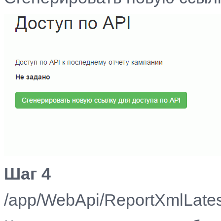
Шаг 4
/app/WebApi/ReportXml