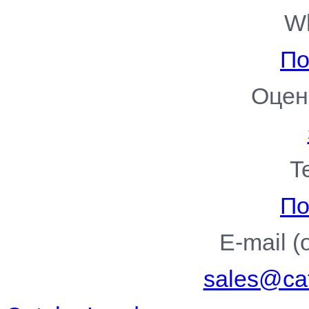
W
По
Оцен
T
По
E-mail 
sales@cat